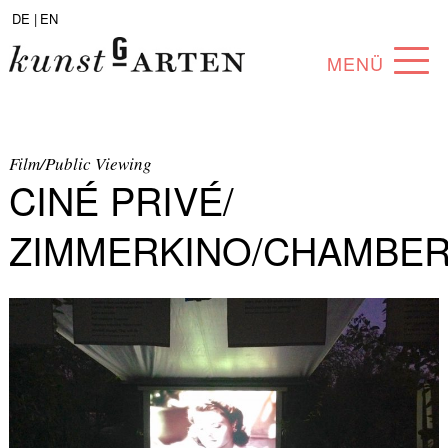
DE |
EN
MENÜ
PROGRAMM
ABOUT
Film/Public Viewing
CINÉ PRIVÉ/
SAMMLUNG
ZIMMERKINO/CHAMBE
KÜNSTLER*INNEN
PARTNER*INNEN
ANGEBOTE