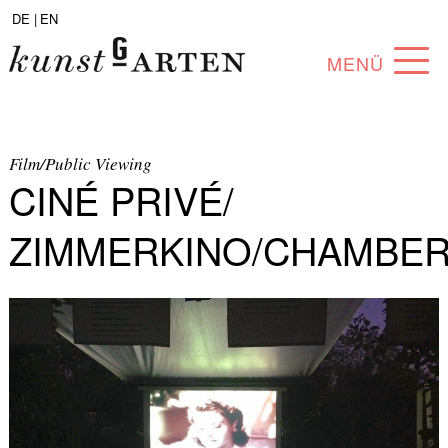
DE |
EN
MENÜ
PROGRAMM
ABOUT
Film/Public Viewing
CINÉ PRIVÉ/
SAMMLUNG
ZIMMERKINO/CHAMBE
KÜNSTLER*INNEN
PARTNER*INNEN
ANGEBOTE