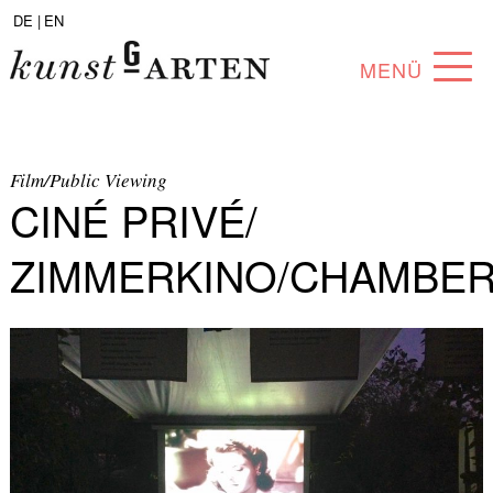
DE |
EN
MENÜ
PROGRAMM
ABOUT
Film/Public Viewing
CINÉ PRIVÉ/
SAMMLUNG
ZIMMERKINO/CHAMBE
KÜNSTLER*INNEN
PARTNER*INNEN
ANGEBOTE