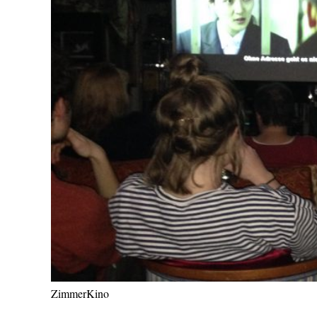
ZimmerKino