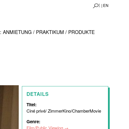
DE |
EN
 ANMIETUNG / PRAKTIKUM / PRODUKTE
DETAILS
Titel:
Ciné privé/ ZimmerKino/ChamberMovie
Genre:
Film/Public Viewing