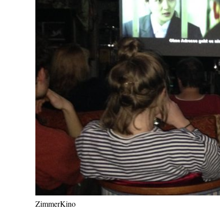
ZimmerKino