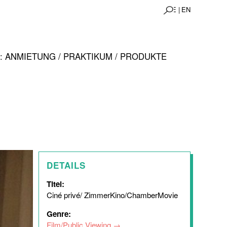
DE |
EN
 ANMIETUNG / PRAKTIKUM / PRODUKTE
DETAILS
Titel:
Ciné privé/ ZimmerKino/ChamberMovie
Genre:
Film/Public Viewing