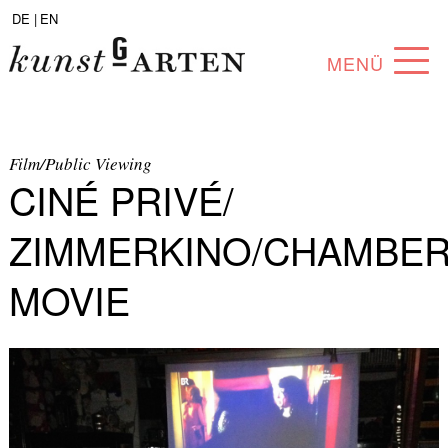
DE |
EN
MENÜ
PROGRAMM
ABOUT
Film/Public Viewing
CINÉ PRIVÉ/
SAMMLUNG
ZIMMERKINO/CHAMBE
KÜNSTLER*INNEN
MOVIE
PARTNER*INNEN
ANGEBOTE