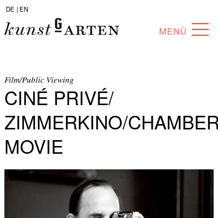
DE |
EN
MENÜ
PROGRAMM
ABOUT
Film/Public Viewing
CINÉ PRIVÉ/
SAMMLUNG
ZIMMERKINO/CHAMBE
KÜNSTLER*INNEN
MOVIE
PARTNER*INNEN
ANGEBOTE