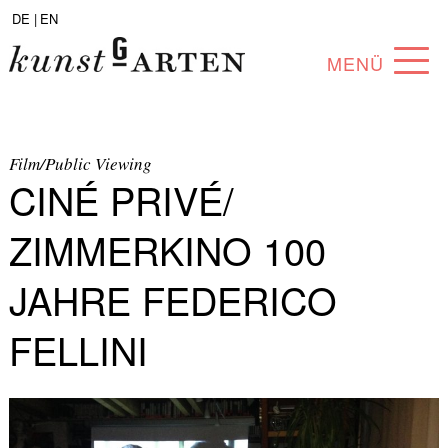
DE |
EN
MENÜ
PROGRAMM
ABOUT
Film/Public Viewing
CINÉ PRIVÉ/
SAMMLUNG
ZIMMERKINO 100
KÜNSTLER*INNEN
JAHRE FEDERICO
PARTNER*INNEN
FELLINI
ANGEBOTE