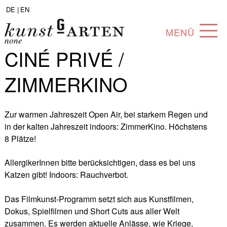
DE |
EN
MENÜ
none
CINÉ PRIVÉ /
PROGRAMM
ZIMMERKINO
ABOUT
SAMMLUNG
Zur warmen Jahreszeit Open Air, bei starkem Regen und
in der kalten Jahreszeit indoors: ZimmerKino. Höchstens
KÜNSTLER*INNEN
8 Plätze!
PARTNER*INNEN
AllergikerInnen bitte berücksichtigen, dass es bei uns
Katzen gibt! Indoors: Rauchverbot.
ANGEBOTE
Das Filmkunst-Programm setzt sich aus Kunstfilmen,
Dokus, Spielfilmen und Short Cuts aus aller Welt
zusammen. Es werden aktuelle Anlässe, wie Kriege,