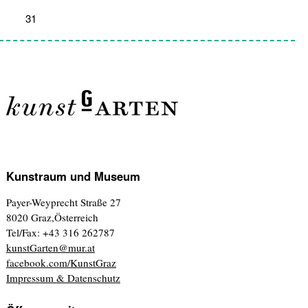
31
1
2
3
4
5
6
Kunstraum und Museum
Payer-Weyprecht Straße 27
8020 Graz,Österreich
Tel/Fax: +43 316 262787
kunstGarten@mur.at
facebook.com/KunstGraz
Impressum & Datenschutz