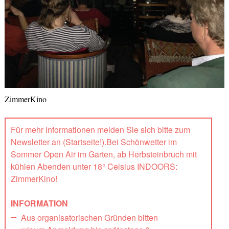
ZimmerKino
Für mehr Informationen melden Sie sich bitte zum
Newsletter an (Startseite!).Bei Schönwetter im
Sommer Open Air im Garten, ab Herbsteinbruch mit
kühlen Abenden unter 18° Celsius INDOORS:
ZimmerKino!
INFORMATION
Aus organisatorischen Gründen bitten