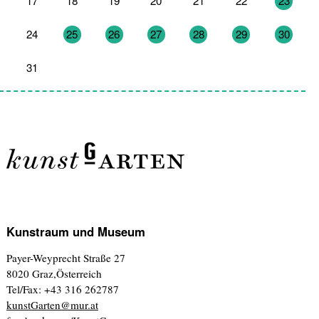
17
18
19
20
21
22
23
24
25
26
27
28
29
30
31
1
2
3
4
5
6
Kunstraum und Museum
Payer-Weyprecht Straße 27
8020 Graz,Österreich
Tel/Fax: +43 316 262787
kunstGarten@mur.at