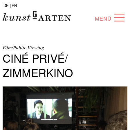
DE |
EN
MENÜ
PROGRAMM
ABOUT
Film/Public Viewing
CINÉ PRIVÉ/
SAMMLUNG
ZIMMERKINO
KÜNSTLER*INNEN
PARTNER*INNEN
ANGEBOTE