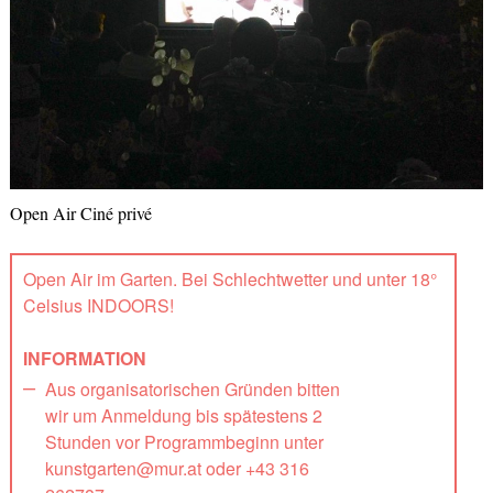
Open Air Ciné privé
Open Air im Garten. Bei Schlechtwetter und unter 18°
Celsius INDOORS!
INFORMATION
Aus organisatorischen Gründen bitten
wir um Anmeldung bis spätestens 2
Stunden vor Programmbeginn unter
kunstgarten@mur.at oder +43 316