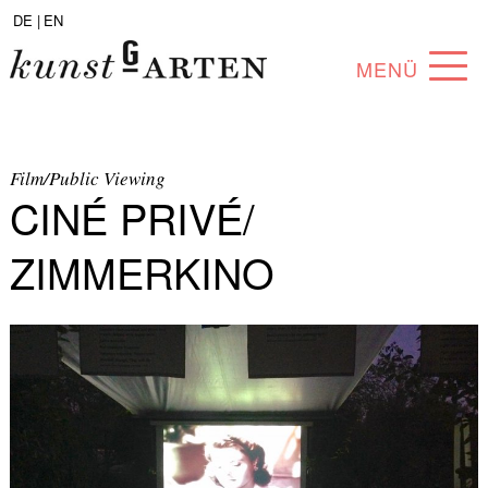
DE |
EN
MENÜ
PROGRAMM
ABOUT
Film/Public Viewing
CINÉ PRIVÉ/
SAMMLUNG
ZIMMERKINO
KÜNSTLER*INNEN
PARTNER*INNEN
ANGEBOTE