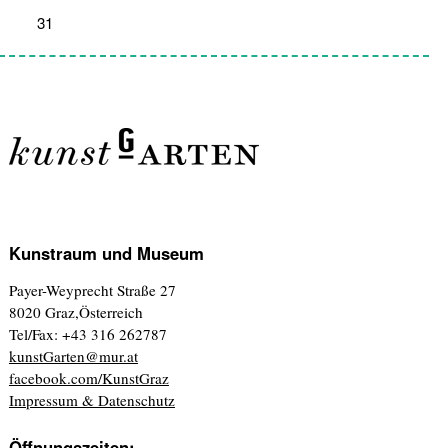
31
1
2
3
4
5
6
Kunstraum und Museum
Payer-Weyprecht Straße 27
8020 Graz,Österreich
Tel/Fax: +43 316 262787
kunstGarten@mur.at
facebook.com/KunstGraz
Impressum & Datenschutz
Öffnungszeiten: