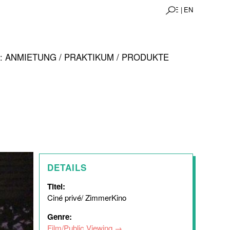
DE |
EN
 ANMIETUNG / PRAKTIKUM / PRODUKTE
DETAILS
Titel:
Ciné privé/ ZimmerKino
Genre:
Film/Public Viewing