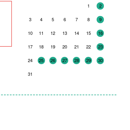
27
28
29
30
31
1
2
3
4
5
6
7
8
9
10
11
12
13
14
15
16
17
18
19
20
21
22
23
24
25
26
27
28
29
30
31
1
2
3
4
5
6