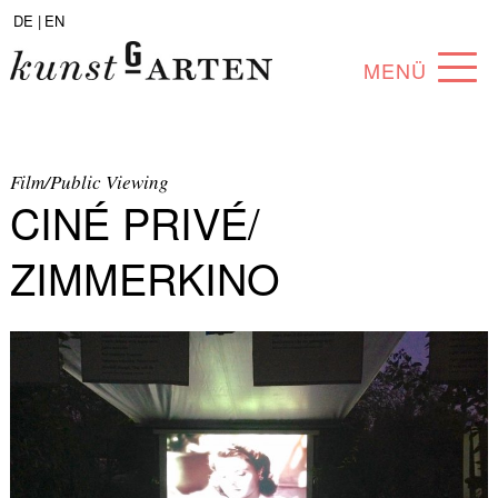
DE |
EN
MENÜ
PROGRAMM
ABOUT
Film/Public Viewing
CINÉ PRIVÉ/
SAMMLUNG
ZIMMERKINO
KÜNSTLER*INNEN
PARTNER*INNEN
ANGEBOTE