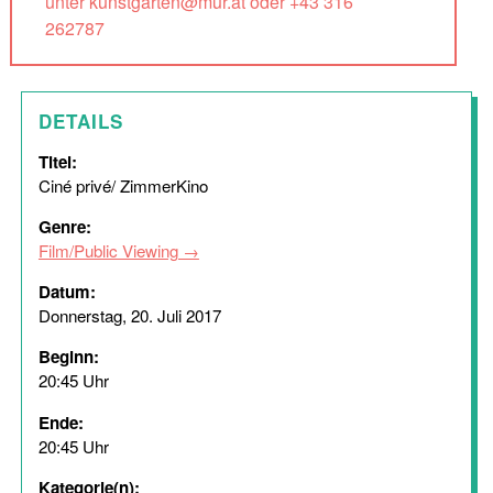
unter kunstgarten@mur.at oder +43 316
262787
DETAILS
Titel:
Ciné privé/ ZimmerKino
Genre:
Film/Public Viewing
Datum:
Donnerstag, 20. Juli 2017
Beginn:
20:45 Uhr
Ende:
20:45 Uhr
Kategorie(n):