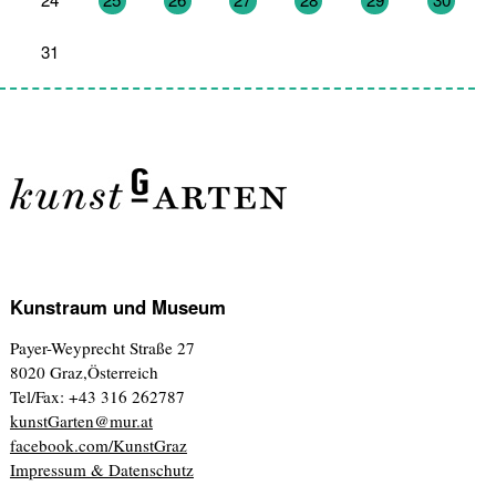
31
1
2
3
4
5
6
Kunstraum und Museum
Payer-Weyprecht Straße 27
8020 Graz,Österreich
Tel/Fax: +43 316 262787
kunstGarten@mur.at
facebook.com/KunstGraz
Impressum & Datenschutz