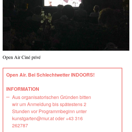
Open Air Ciné privé
Open Air. Bei Schlechtwetter INDOORS!
INFORMATION
Aus organisatorischen Gründen bitten
wir um Anmeldung bis spätestens 2
Stunden vor Programmbeginn unter
kunstgarten@mur.at oder +43 316
262787