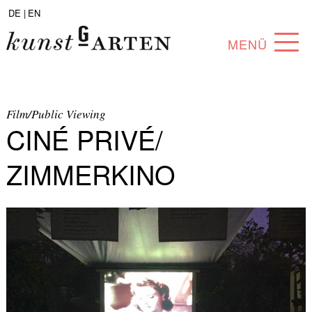
DE |
EN
MENÜ
PROGRAMM
ABOUT
Film/Public Viewing
CINÉ PRIVÉ/
SAMMLUNG
ZIMMERKINO
KÜNSTLER*INNEN
PARTNER*INNEN
ANGEBOTE