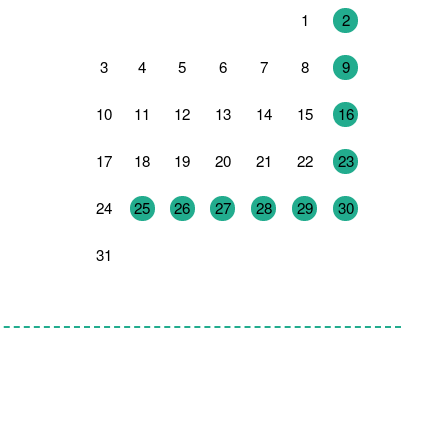
27
28
29
30
31
1
2
3
4
5
6
7
8
9
10
11
12
13
14
15
16
17
18
19
20
21
22
23
24
25
26
27
28
29
30
31
1
2
3
4
5
6