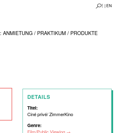
DE |
EN
 ANMIETUNG / PRAKTIKUM / PRODUKTE
DETAILS
Titel:
Ciné privé/ ZimmerKino
Genre:
Film/Public Viewing