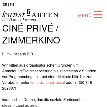
DE |
EN
MENÜ
Film/Public Viewing
CINÉ PRIVÉ /
PROGRAMM
ZIMMERKINO
ABOUT
SAMMLUNG
Filmkunst aus ISR.
KÜNSTLER*INNEN
Wir bitten aus organisatorischen Gründen um
Anmeldung/Platzreservierung bis spätestens 2 Stunden
PARTNER*INNEN
vor Programmbeginn – bei einer Matinée bitte bis zum
Vorabend -unter
kunstGarten@mur.at
oder +43(0)316
ANGEBOTE
262787!
Israelisches Drama, das die soziale Zerrissenheit in
diesem Land aufzeigt.