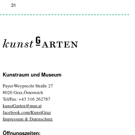
31
1
2
3
4
5
6
Kunstraum und Museum
Payer-Weyprecht Straße 27
8020 Graz,Österreich
Tel/Fax: +43 316 262787
kunstGarten@mur.at
facebook.com/KunstGraz
Impressum & Datenschutz
Öffnungszeiten: