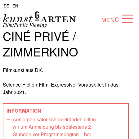
DE |
EN
MENÜ
Film/Public Viewing
CINÉ PRIVÉ /
PROGRAMM
ZIMMERKINO
ABOUT
SAMMLUNG
Filmkunst aus DK.
KÜNSTLER*INNEN
Science-Fiction-Film. Expressiver Vorausblick in das
Jahr 2021.
PARTNER*INNEN
ANGEBOTE
INFORMATION
Aus organisatorischen Gründen bitten
wir um Anmeldung bis spätestens 2
Stunden vor Programmbeginn – bei