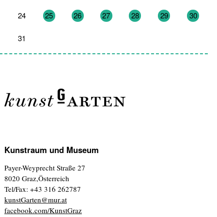
24
25
26
27
28
29
30
31
1
2
3
4
5
6
Kunstraum und Museum
Payer-Weyprecht Straße 27
8020 Graz,Österreich
Tel/Fax: +43 316 262787
kunstGarten@mur.at
facebook.com/KunstGraz