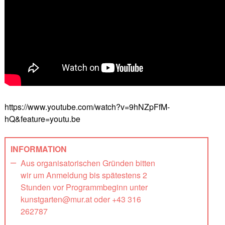
https://www.youtube.com/watch?v=9hNZpFfM-
hQ&feature=youtu.be
INFORMATION
Aus organisatorischen Gründen bitten
wir um Anmeldung bis spätestens 2
Stunden vor Programmbeginn unter
kunstgarten@mur.at oder +43 316
262787