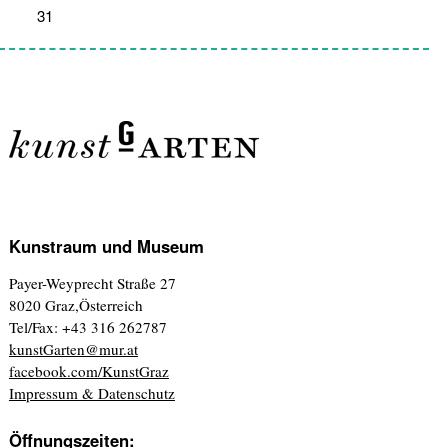
31
1
2
3
4
5
6
Kunstraum und Museum
Payer-Weyprecht Straße 27
8020 Graz,Österreich
Tel/Fax: +43 316 262787
kunstGarten@mur.at
facebook.com/KunstGraz
Impressum & Datenschutz
Öffnungszeiten: