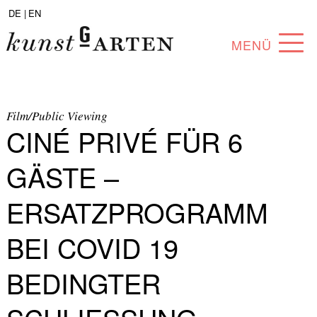
DE |
EN
MENÜ
PROGRAMM
ABOUT
Film/Public Viewing
CINÉ PRIVÉ FÜR 6
SAMMLUNG
GÄSTE –
KÜNSTLER*INNEN
ERSATZPROGRAMM
PARTNER*INNEN
BEI COVID 19
ANGEBOTE
BEDINGTER