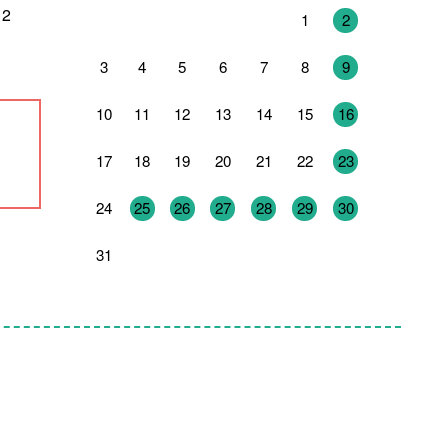
 2
27
28
29
30
31
1
2
3
4
5
6
7
8
9
10
11
12
13
14
15
16
17
18
19
20
21
22
23
24
25
26
27
28
29
30
31
1
2
3
4
5
6