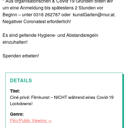
* Aus organisatorischen & Covid 19 Gründen bitten wir
um eine Anmeldung bis spätestens 2 Stunden vor
Beginn – unter 0316 262787 oder kunstGarten@mur.at.
Negativer Coronatest erforderlich!
Es sind geltende Hygiene- und Abstandsregeln
einzuhalten!
Spenden erbeten!
DETAILS
Titel:
Ciné privé: Filmkunst – NICHT während eines Covid-19
Lockdowns!
Genre:
Film/Public Viewing