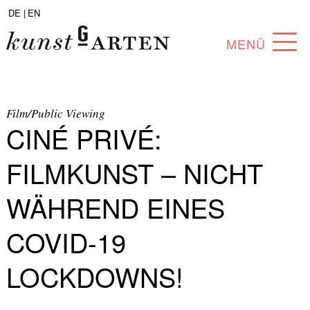
DE |
EN
MENÜ
PROGRAMM
ABOUT
Film/Public Viewing
CINÉ PRIVÉ:
SAMMLUNG
FILMKUNST – NICHT
KÜNSTLER*INNEN
WÄHREND EINES
PARTNER*INNEN
COVID-19
ANGEBOTE
LOCKDOWNS!