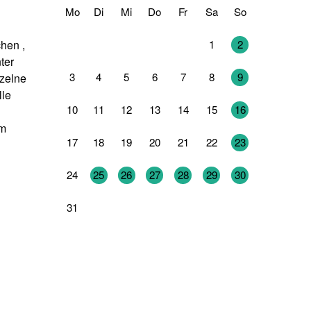
Mo
Di
Mi
Do
Fr
Sa
So
27
28
29
30
31
1
2
hen ,
ter
3
4
5
6
7
8
9
nzelne
lle
10
11
12
13
14
15
16
em
17
18
19
20
21
22
23
24
25
26
27
28
29
30
31
1
2
3
4
5
6