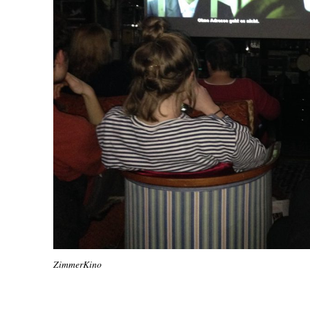
ZimmerKino