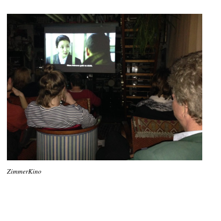
ZimmerKino