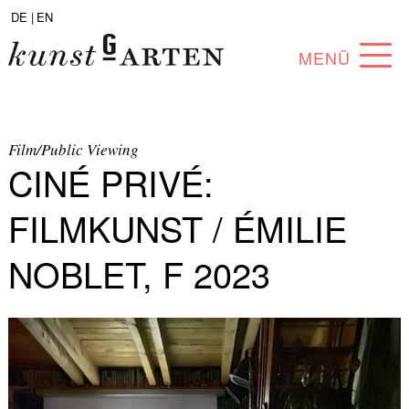
DE |
EN
MENÜ
PROGRAMM
ABOUT
Film/Public Viewing
CINÉ PRIVÉ:
SAMMLUNG
FILMKUNST / ÉMILIE
KÜNSTLER*INNEN
NOBLET, F 2023
PARTNER*INNEN
ANGEBOTE