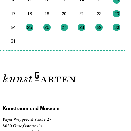
17
18
19
20
21
22
23
24
25
26
27
28
29
30
31
1
2
3
4
5
6
Kunstraum und Museum
Payer-Weyprecht Straße 27
8020 Graz,Österreich