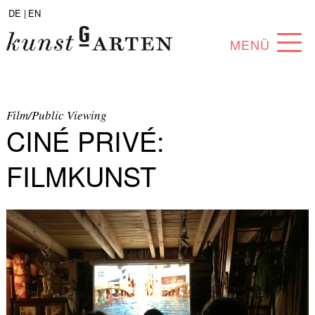
DE |
EN
MENÜ
PROGRAMM
ABOUT
Film/Public Viewing
CINÉ PRIVÉ:
SAMMLUNG
FILMKUNST
KÜNSTLER*INNEN
PARTNER*INNEN
ANGEBOTE