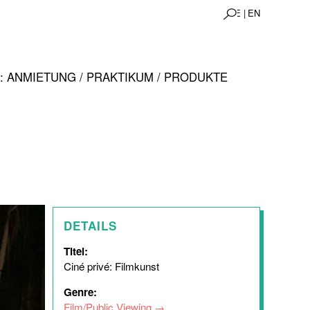
DE |
EN
 ANMIETUNG / PRAKTIKUM / PRODUKTE
DETAILS
Titel:
Ciné privé: Filmkunst
Genre:
Film/Public Viewing