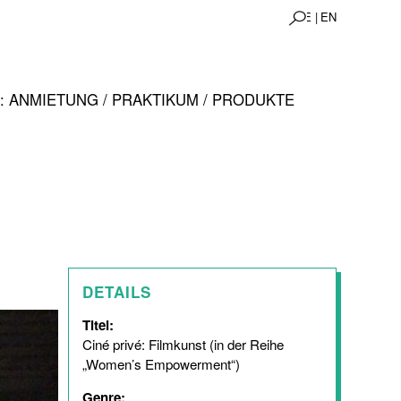
DE |
EN
 ANMIETUNG / PRAKTIKUM / PRODUKTE
DETAILS
Titel:
Ciné privé: Filmkunst (in der Reihe
„Women’s Empowerment“)
Genre: