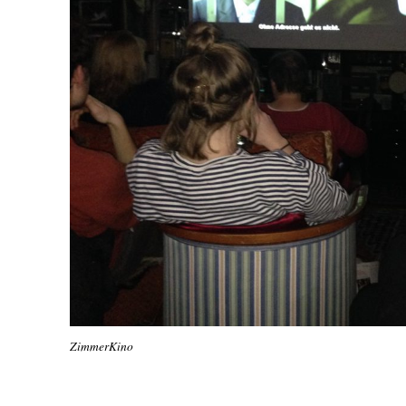
ZimmerKino