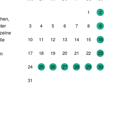
27
28
29
30
31
1
2
chen,
ter
3
4
5
6
7
8
9
nzelne
10
11
12
13
14
15
16
lle
17
18
19
20
21
22
23
em
24
25
26
27
28
29
30
31
1
2
3
4
5
6