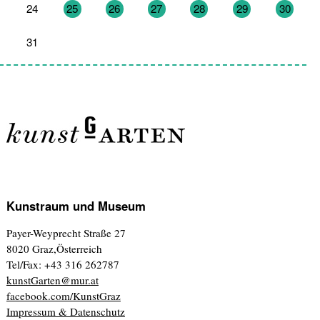
24
25
26
27
28
29
30
31
1
2
3
4
5
6
Kunstraum und Museum
Payer-Weyprecht Straße 27
8020 Graz,Österreich
Tel/Fax: +43 316 262787
kunstGarten@mur.at
facebook.com/KunstGraz
Impressum & Datenschutz