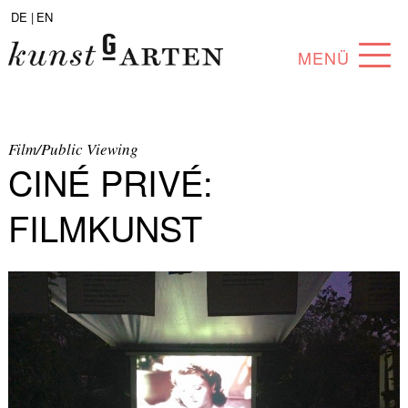
DE |
EN
MENÜ
PROGRAMM
ABOUT
Film/Public Viewing
CINÉ PRIVÉ:
SAMMLUNG
FILMKUNST
KÜNSTLER*INNEN
PARTNER*INNEN
ANGEBOTE