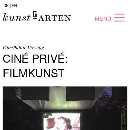
DE |
EN
MENÜ
PROGRAMM
ABOUT
Film/Public Viewing
CINÉ PRIVÉ:
SAMMLUNG
FILMKUNST
KÜNSTLER*INNEN
PARTNER*INNEN
ANGEBOTE