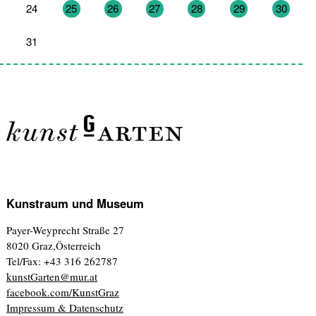
24
25
26
27
28
29
30
31
1
2
3
4
5
6
Kunstraum und Museum
Payer-Weyprecht Straße 27
8020 Graz,Österreich
Tel/Fax: +43 316 262787
kunstGarten@mur.at
facebook.com/KunstGraz
Impressum & Datenschutz