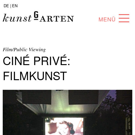
DE |
EN
MENÜ
PROGRAMM
ABOUT
Film/Public Viewing
CINÉ PRIVÉ:
SAMMLUNG
FILMKUNST
KÜNSTLER*INNEN
PARTNER*INNEN
ANGEBOTE