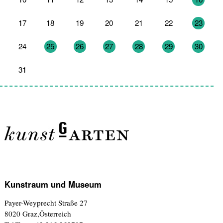
17
18
19
20
21
22
23
24
25
26
27
28
29
30
31
1
2
3
4
5
6
Kunstraum und Museum
Payer-Weyprecht Straße 27
8020 Graz,Österreich