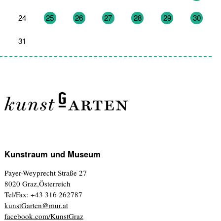
24
25
26
27
28
29
30
31
1
2
3
4
5
6
Kunstraum und Museum
Payer-Weyprecht Straße 27
8020 Graz,Österreich
Tel/Fax: +43 316 262787
kunstGarten@mur.at
facebook.com/KunstGraz