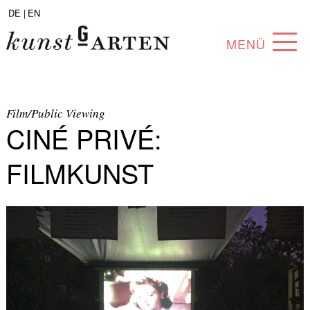
DE |
EN
MENÜ
PROGRAMM
ABOUT
Film/Public Viewing
CINÉ PRIVÉ:
SAMMLUNG
FILMKUNST
KÜNSTLER*INNEN
PARTNER*INNEN
ANGEBOTE