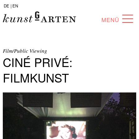
DE |
EN
MENÜ
PROGRAMM
ABOUT
Film/Public Viewing
CINÉ PRIVÉ:
SAMMLUNG
FILMKUNST
KÜNSTLER*INNEN
PARTNER*INNEN
ANGEBOTE