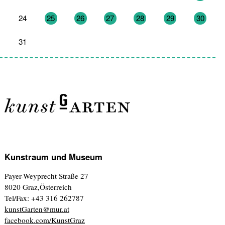
24
25
26
27
28
29
30
31
1
2
3
4
5
6
Kunstraum und Museum
Payer-Weyprecht Straße 27
8020 Graz,Österreich
Tel/Fax: +43 316 262787
kunstGarten@mur.at
facebook.com/KunstGraz