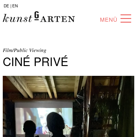
DE |
EN
MENÜ
PROGRAMM
ABOUT
Film/Public Viewing
CINÉ PRIVÉ
SAMMLUNG
KÜNSTLER*INNEN
PARTNER*INNEN
ANGEBOTE