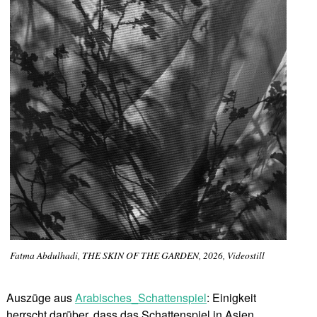
Fatma Abdulhadi, THE SKIN OF THE GARDEN, 2026, Videostill
Auszüge aus
Arabisches_Schattenspiel
: Einigkeit
herrscht darüber, dass das Schattenspiel in Asien