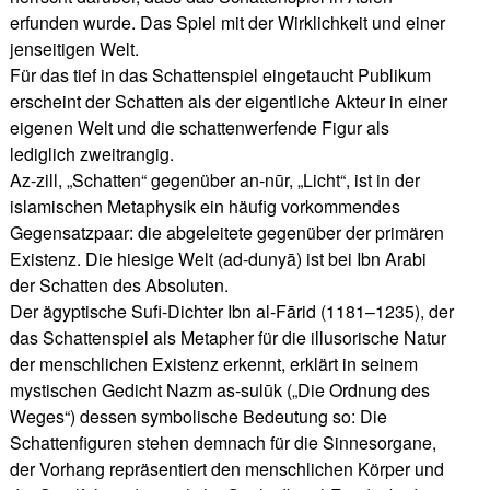
erfunden wurde. Das Spiel mit der Wirklichkeit und einer
jenseitigen Welt.
Für das tief in das Schattenspiel eingetaucht Publikum
erscheint der Schatten als der eigentliche Akteur in einer
eigenen Welt und die schattenwerfende Figur als
lediglich zweitrangig.
Az-zill, „Schatten“ gegenüber an-nūr, „Licht“, ist in der
islamischen Metaphysik ein häufig vorkommendes
Gegensatzpaar: die abgeleitete gegenüber der primären
Existenz. Die hiesige Welt (ad-dunyā) ist bei Ibn Arabi
der Schatten des Absoluten.
Der ägyptische Sufi-Dichter Ibn al-Fārid (1181–1235), der
das Schattenspiel als Metapher für die illusorische Natur
der menschlichen Existenz erkennt, erklärt in seinem
mystischen Gedicht Nazm as-sulūk („Die Ordnung des
Weges“) dessen symbolische Bedeutung so: Die
Schattenfiguren stehen demnach für die Sinnesorgane,
der Vorhang repräsentiert den menschlichen Körper und