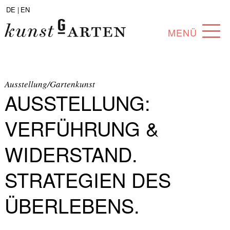
DE |
EN
MENÜ
PROGRAMM
ABOUT
Ausstellung/Gartenkunst
AUSSTELLUNG:
SAMMLUNG
VERFÜHRUNG &
KÜNSTLER*INNEN
WIDERSTAND.
PARTNER*INNEN
STRATEGIEN DES
ANGEBOTE
ÜBERLEBENS.