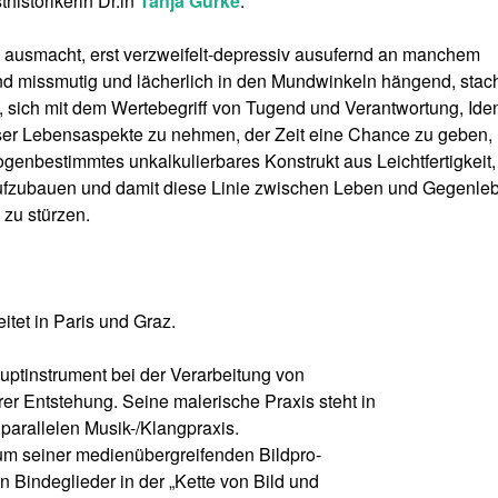
istorikerin Dr.in
Tanja Gurke
.
 ausmacht, erst verzweifelt-depressiv ausufernd an manchem
nd missmutig und lächerlich in den Mundwinkeln hängend, stach
 sich mit dem Wertebegriff von Tugend und Verantwortung, Ident
eser Lebensaspekte zu nehmen, der Zeit eine Chance zu geben,
genbestimmtes unkalkulierbares Konstrukt aus Leichtfertigkeit,
ufzubauen und damit diese Linie zwischen Leben und Gegenle
 zu stürzen.
tet in Paris und Graz.
auptinstrument bei der Verarbeitung von
er Entstehung. Seine malerische Praxis steht in
parallelen Musik-/Klangpraxis.
rum seiner medienübergreifenden Bildpro-
n Bindeglieder in der „Kette von Bild und