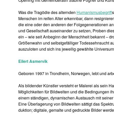
Opening mit Gemeinderätin Sabine Pogner und Kunsth
Was die Tragödie des alternden
Humanismusbegriff
s
Menschen im reifen Alter erkennbar, dann resigniere
die eine oder den anderen der Folgegenerationen an,
und Gesellschaft auseinander zu setzen, Proben di
ein – wie seit Anbeginn der Menschheit bekannt – dro
Größenwahn und selbstgefälliger Todessehnsucht a
auszuloten und sich ins jeweilig gewählte Universum
Eilert Asmervik
Geboren 1997 in Trondheim, Norwegen, lebt und arbei
Als bildender Künstler versteht er Malerei als sein H
Möglichkeiten für Bildwelten und die Bedingungen ihr
einem ständigen, dynamischen Austausch mit seiner 
Eine Überlagerung von Bildwelten sättigt das Spekt
duktion; digitale, gemalte und gedruckte Bilder werde