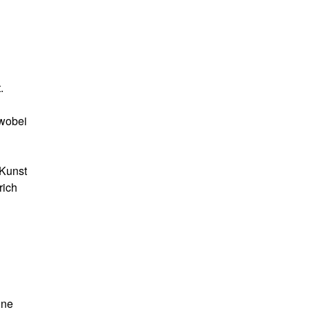
.
 wobei
 Kunst
rich
ine