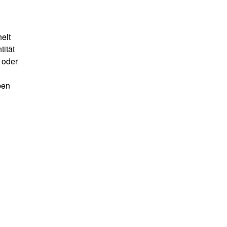
elt
ität
 oder
ben