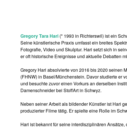
Gregory Tara Hari
(* 1993 in Richterswil) ist ein Sc
Seine künstlerische Praxis umfasst ein breites Spek
Fotografie, Video und Skulptur. Hari setzt sich in s
er oft historische Ereignisse und aktuelle Debatten m
Gregory Hari absolvierte von 2016 bis 2020 seinen Ma
(FHNW) in Basel/Münchenstein. Davor studierte er v
und besuchte zuvor einen Vorkurs an derselben Instit
Damenschneider bei StoffArt in Schwyz.
Neben seiner Arbeit als bildender Künstler ist Hari 
produzierter Filme tätig. Er spielte eine Rolle im S
Hari ist bekannt für seine interdisziplinären Ansätze,