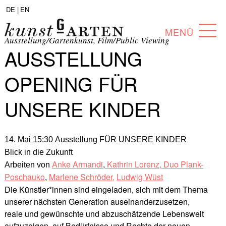
DE |
EN
MENÜ
Ausstellung/Gartenkunst, Film/Public Viewing
AUSSTELLUNG
PROGRAMM
OPENING FÜR
ABOUT
UNSERE KINDER
SAMMLUNG
KÜNSTLER*INNEN
14. Mai 15:30 Ausstellung FÜR UNSERE KINDER
PARTNER*INNEN
Blick in die Zukunft
Anke Armandi
Kathrin Lorenz,
Duo Plank-
Arbeiten von
,
ANGEBOTE
Poschauko
Marlene Schröder,
Ludwig Wüst
,
Die Künstler*innen sind eingeladen, sich mit dem Thema
unserer nächsten Generation auseinanderzusetzen,
reale und gewünschte und abzuschätzende Lebenswelt
aufzuzeigen, auf Bedürfnisse und Rechte der neuen