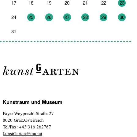
17
18
19
20
21
22
23
24
25
26
27
28
29
30
31
1
2
3
4
5
6
Kunstraum und Museum
Payer-Weyprecht Straße 27
8020 Graz,Österreich
Tel/Fax: +43 316 262787
kunstGarten@mur.at