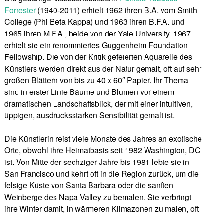
Forrester
(1940-2011) erhielt 1962 ihren B.A. vom Smith
College (Phi Beta Kappa) und 1963 ihren B.F.A. und
1965 ihren M.F.A., beide von der Yale University. 1967
erhielt sie ein renommiertes Guggenheim Foundation
Fellowship. Die von der Kritik gefeierten Aquarelle des
Künstlers werden direkt aus der Natur gemalt, oft auf sehr
großen Blättern von bis zu 40 x 60″ Papier. Ihr Thema
sind in erster Linie Bäume und Blumen vor einem
dramatischen Landschaftsblick, der mit einer intuitiven,
üppigen, ausdrucksstarken Sensibilität gemalt ist.
Die Künstlerin reist viele Monate des Jahres an exotische
Orte, obwohl ihre Heimatbasis seit 1982 Washington, DC
ist. Von Mitte der sechziger Jahre bis 1981 lebte sie in
San Francisco und kehrt oft in die Region zurück, um die
felsige Küste von Santa Barbara oder die sanften
Weinberge des Napa Valley zu bemalen. Sie verbringt
ihre Winter damit, in wärmeren Klimazonen zu malen, oft