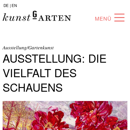
DE |
EN
MENÜ
PROGRAMM
ABOUT
Ausstellung/Gartenkunst
AUSSTELLUNG: DIE
SAMMLUNG
VIELFALT DES
KÜNSTLER*INNEN
SCHAUENS
PARTNER*INNEN
ANGEBOTE