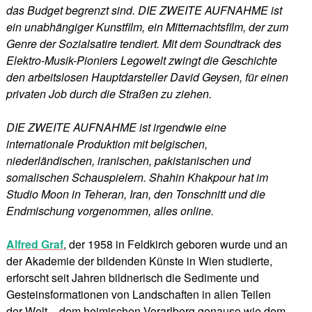
das Budget begrenzt sind. DIE ZWEITE AUFNAHME ist
ein unabhängiger Kunstfilm, ein Mitternachtsfilm, der zum
Genre der Sozialsatire tendiert. Mit dem Soundtrack des
Elektro-Musik-Pioniers Legowelt zwingt die Geschichte
den arbeitslosen Hauptdarsteller David Geysen, für einen
privaten Job durch die Straßen zu ziehen.
DIE ZWEITE AUFNAHME ist irgendwie eine
internationale Produktion mit belgischen,
niederländischen, iranischen, pakistanischen und
somalischen Schauspielern. Shahin Khakpour hat im
Studio Moon in Teheran, Iran, den Tonschnitt und die
Endmischung vorgenommen, alles online.
Alfred Graf
, der 1958 in Feldkirch geboren wurde und an
der Akademie der bildenden Künste in Wien studierte,
erforscht seit Jahren bildnerisch die Sedimente und
Gesteinsformationen von Landschaften in allen Teilen
der Welt – dem heimischen Vorarlberg genauso wie dem