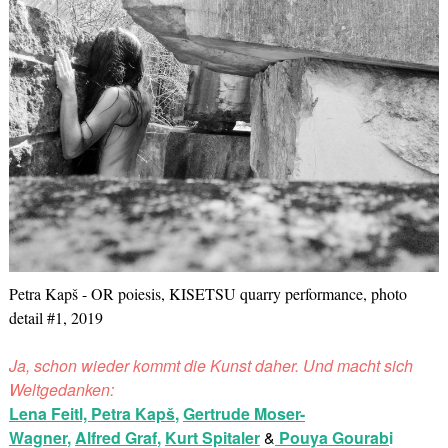
Petra Kapš - OR poiesis, KISETSU quarry performance, photo
detail #1, 2019
Ja, schon wieder kommt die Kunst daher. Und macht sich
Weltgedanken:
Lena Feitl,
Petra Kapš
,
Gertrude Moser-
Wagner
,
Alfred Graf
,
Kurt Spitaler
&
Pouya Gourab
i