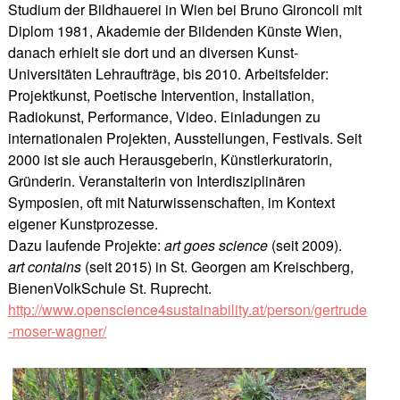
Studium der Bildhauerei in Wien bei Bruno Gironcoli mit
Diplom 1981, Akademie der Bildenden Künste Wien,
danach erhielt sie dort und an diversen Kunst-
Universitäten Lehraufträge, bis 2010. Arbeitsfelder:
Projektkunst, Poetische Intervention, Installation,
Radiokunst, Performance, Video. Einladungen zu
internationalen Projekten, Ausstellungen, Festivals. Seit
2000 ist sie auch Herausgeberin, Künstlerkuratorin,
Gründerin. Veranstalterin von Interdisziplinären
Symposien, oft mit Naturwissenschaften, im Kontext
eigener Kunstprozesse.
Dazu laufende Projekte:
art goes science
(seit 2009).
art contains
(seit 2015) in St. Georgen am Kreischberg,
BienenVolkSchule St. Ruprecht.
http://www.openscience4sustainability.at/person/gertrude
-moser-wagner/