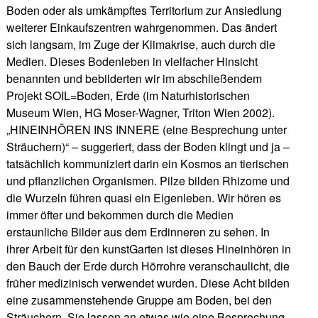
Boden oder als umkämpftes Territorium zur Ansiedlung
weiterer Einkaufszentren wahrgenommen. Das ändert
sich langsam, im Zuge der Klimakrise, auch durch die
Medien. Dieses Bodenleben in vielfacher Hinsicht
benannten und bebilderten wir im abschließendem
Projekt SOIL=Boden, Erde (im Naturhistorischen
Museum Wien, HG Moser-Wagner, Triton Wien 2002).
„HINEINHÖREN INS INNERE (eine Besprechung unter
Sträuchern)“ – suggeriert, dass der Boden klingt und ja –
tatsächlich kommuniziert darin ein Kosmos an tierischen
und pflanzlichen Organismen. Pilze bilden Rhizome und
die Wurzeln führen quasi ein Eigenleben. Wir hören es
immer öfter und bekommen durch die Medien
erstaunliche Bilder aus dem Erdinneren zu sehen. In
ihrer Arbeit für den kunstGarten ist dieses Hineinhören in
den Bauch der Erde durch Hörrohre veranschaulicht, die
früher medizinisch verwendet wurden. Diese Acht bilden
eine zusammenstehende Gruppe am Boden, bei den
Sträuchern. Sie lassen an etwas wie eine Besprechung,