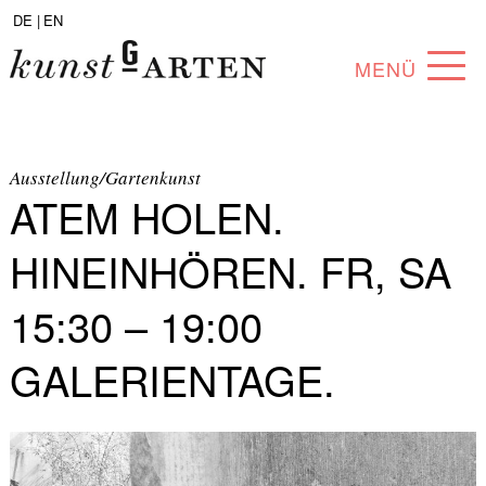
DE |
EN
MENÜ
PROGRAMM
ABOUT
Ausstellung/Gartenkunst
ATEM HOLEN.
SAMMLUNG
HINEINHÖREN. FR, SA
KÜNSTLER*INNEN
15:30 – 19:00
PARTNER*INNEN
GALERIENTAGE.
ANGEBOTE