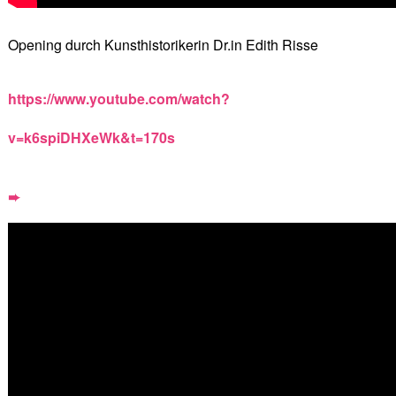
Opening durch Kunsthistorikerin Dr.in Edith Risse
https://www.youtube.com/watch?
v=k6spiDHXeWk&t=170s
➨