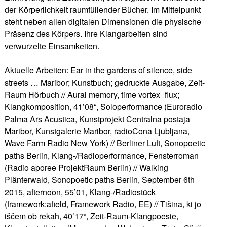
der Körperlichkeit raumfüllender Bücher. Im Mittelpunkt
steht neben allen digitalen Dimensionen die physische
Präsenz des Körpers. Ihre Klangarbeiten sind
verwurzelte Einsamkeiten.
Aktuelle Arbeiten: Ear in the gardens of silence, side
streets … Maribor; Kunstbuch; gedruckte Ausgabe, Zeit-
Raum Hörbuch // Aural memory, time vortex_flux;
Klangkomposition, 41’08“, Soloperformance (Euroradio
Palma Ars Acustica, Kunstprojekt Centralna postaja
Maribor, Kunstgalerie Maribor, radioCona Ljubljana,
Wave Farm Radio New York) // Berliner Luft, Sonopoetic
paths Berlin, Klang-/Radioperformance, Fensterroman
(Radio aporee ProjektRaum Berlin) // Walking
Plänterwald, Sonopoetic paths Berlin, September 6th
2015, afternoon, 55’01, Klang-/Radiostück
(framework:afield, Framework Radio, EE) // Tišina, ki jo
iščem ob rekah, 40’17“, Zeit-Raum-Klangpoesie,