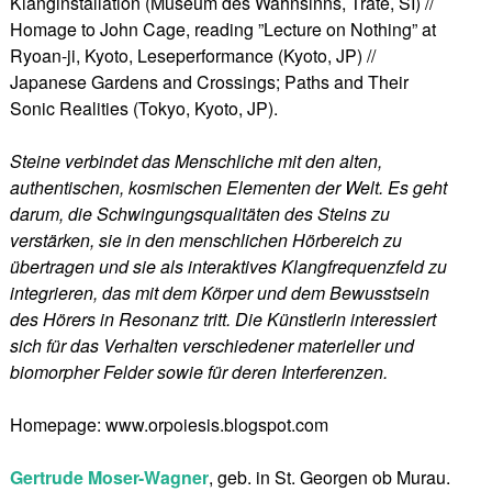
Klanginstallation (Museum des Wahnsinns, Trate, SI) //
Homage to John Cage, reading ”Lecture on Nothing” at
Ryoan-ji, Kyoto, Leseperformance (Kyoto, JP) //
Japanese Gardens and Crossings; Paths and Their
Sonic Realities (Tokyo, Kyoto, JP).
Steine verbindet das Menschliche mit den alten,
authentischen, kosmischen Elementen der Welt. Es geht
darum, die Schwingungsqualitäten des Steins zu
verstärken, sie in den menschlichen Hörbereich zu
übertragen und sie als interaktives Klangfrequenzfeld zu
integrieren, das mit dem Körper und dem Bewusstsein
des Hörers in Resonanz tritt. Die Künstlerin interessiert
sich für das Verhalten verschiedener materieller und
biomorpher Felder sowie für deren Interferenzen.
Homepage: www.orpoiesis.blogspot.com
Gertrude Moser-Wagner
, geb. in St. Georgen ob Murau.