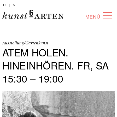
DE |
EN
MENÜ
PROGRAMM
ABOUT
Ausstellung/Gartenkunst
ATEM HOLEN.
SAMMLUNG
HINEINHÖREN. FR, SA
KÜNSTLER*INNEN
15:30 – 19:00
PARTNER*INNEN
ANGEBOTE