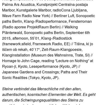
Palma Ars Acustica, Kunstprojekt Centralna postaja
Maribor, Kunstgalerie Maribor, radioCona Ljubljana,
Wave Farm Radio New York) // Berliner Luft, Sonopoetic
paths Berlin, Klang-/Radioperformance, Fensterroman
(Radio aporee ProjektRaum Berlin) // Walking
Plänterwald, Sonopoetic paths Berlin, September 6th
2015, afternoon, 55’01, Klang-/Radiostück
(framework:afield, Framework Radio, EE) // Tišina, ki jo
iščem ob rekah, 40’17“, Zeit-Raum-Klangpoesie,
Klanginstallation (Museum des Wahnsinns, Trate, SI) //
Homage to John Cage, reading ”Lecture on Nothing” at
Ryoan-ji, Kyoto, Leseperformance (Kyoto, JP) //
Japanese Gardens and Crossings; Paths and Their
Sonic Realities (Tokyo, Kyoto, JP).
Steine verbindet das Menschliche mit den alten,
authentischen, kosmischen Elementen der Welt. Es geht
darum, die Schwingungsqualitäten des Steins zu