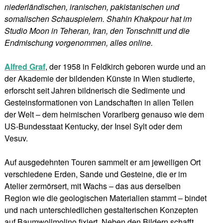
niederländischen, iranischen, pakistanischen und
somalischen Schauspielern. Shahin Khakpour hat im
Studio Moon in Teheran, Iran, den Tonschnitt und die
Endmischung vorgenommen, alles online.
Alfred Graf
, der 1958 in Feldkirch geboren wurde und an
der Akademie der bildenden Künste in Wien studierte,
erforscht seit Jahren bildnerisch die Sedimente und
Gesteinsformationen von Landschaften in allen Teilen
der Welt – dem heimischen Vorarlberg genauso wie dem
US-Bundesstaat Kentucky, der Insel Sylt oder dem
Vesuv.
Auf ausgedehnten Touren sammelt er am jeweiligen Ort
verschiedene Erden, Sande und Gesteine, die er im
Atelier zermörsert, mit Wachs – das aus derselben
Region wie die geologischen Materialien stammt – bindet
und nach unterschiedlichen gestalterischen Konzepten
auf Baumwollmolino fixiert. Neben den Bildern schafft