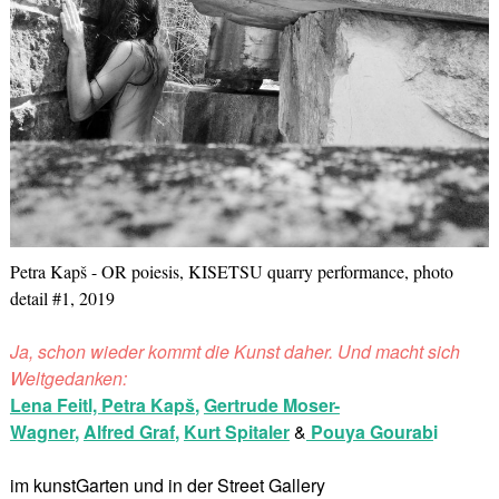
Petra Kapš - OR poiesis, KISETSU quarry performance, photo
detail #1, 2019
Ja, schon wieder kommt die Kunst daher. Und macht sich
Weltgedanken:
Lena Feitl,
Petra Kapš
,
Gertrude Moser-
Wagner
,
Alfred Graf
,
Kurt Spitaler
&
Pouya Gourab
i
im kunstGarten und in der Street Gallery