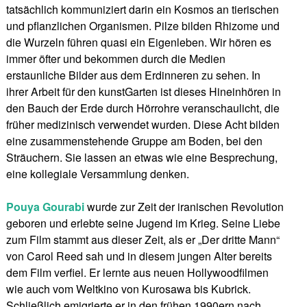
tatsächlich kommuniziert darin ein Kosmos an tierischen
und pflanzlichen Organismen. Pilze bilden Rhizome und
die Wurzeln führen quasi ein Eigenleben. Wir hören es
immer öfter und bekommen durch die Medien
erstaunliche Bilder aus dem Erdinneren zu sehen. In
ihrer Arbeit für den kunstGarten ist dieses Hineinhören in
den Bauch der Erde durch Hörrohre veranschaulicht, die
früher medizinisch verwendet wurden. Diese Acht bilden
eine zusammenstehende Gruppe am Boden, bei den
Sträuchern. Sie lassen an etwas wie eine Besprechung,
eine kollegiale Versammlung denken.
Pouya Gourabi
wurde zur Zeit der iranischen Revolution
geboren und erlebte seine Jugend im Krieg. Seine Liebe
zum Film stammt aus dieser Zeit, als er „Der dritte Mann“
von Carol Reed sah und in diesem jungen Alter bereits
dem Film verfiel. Er lernte aus neuen Hollywoodfilmen
wie auch vom Weltkino von Kurosawa bis Kubrick.
Schließlich emigrierte er in den frühen 1990ern nach