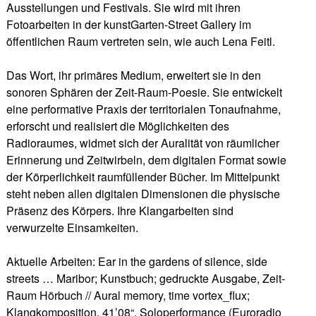
Ausstellungen und Festivals. Sie wird mit ihren
Fotoarbeiten in der kunstGarten-Street Gallery im
öffentlichen Raum vertreten sein, wie auch Lena Feitl.
Das Wort, ihr primäres Medium, erweitert sie in den
sonoren Sphären der Zeit-Raum-Poesie. Sie entwickelt
eine performative Praxis der territorialen Tonaufnahme,
erforscht und realisiert die Möglichkeiten des
Radioraumes, widmet sich der Auralität von räumlicher
Erinnerung und Zeitwirbeln, dem digitalen Format sowie
der Körperlichkeit raumfüllender Bücher. Im Mittelpunkt
steht neben allen digitalen Dimensionen die physische
Präsenz des Körpers. Ihre Klangarbeiten sind
verwurzelte Einsamkeiten.
Aktuelle Arbeiten: Ear in the gardens of silence, side
streets … Maribor; Kunstbuch; gedruckte Ausgabe, Zeit-
Raum Hörbuch // Aural memory, time vortex_flux;
Klangkomposition, 41’08“, Soloperformance (Euroradio