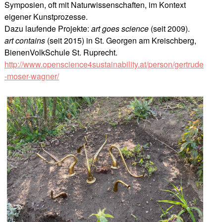
Symposien, oft mit Naturwissenschaften, im Kontext
eigener Kunstprozesse.
Dazu laufende Projekte:
art goes science
(seit 2009).
art contains
(seit 2015) in St. Georgen am Kreischberg,
BienenVolkSchule St. Ruprecht.
http://www.openscience4sustainability.at/person/gertrude
-moser-wagner/