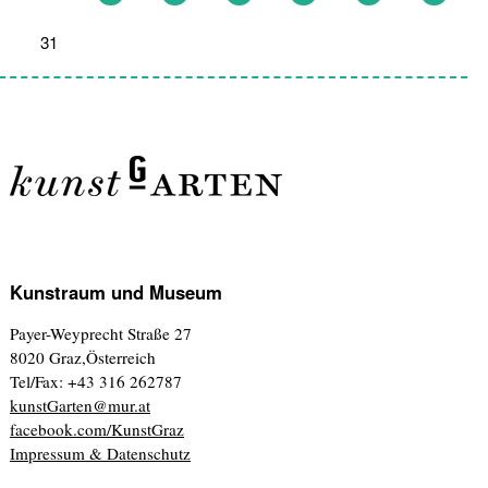
31
1
2
3
4
5
6
Kunstraum und Museum
Payer-Weyprecht Straße 27
8020 Graz,Österreich
Tel/Fax: +43 316 262787
kunstGarten@mur.at
facebook.com/KunstGraz
Impressum & Datenschutz