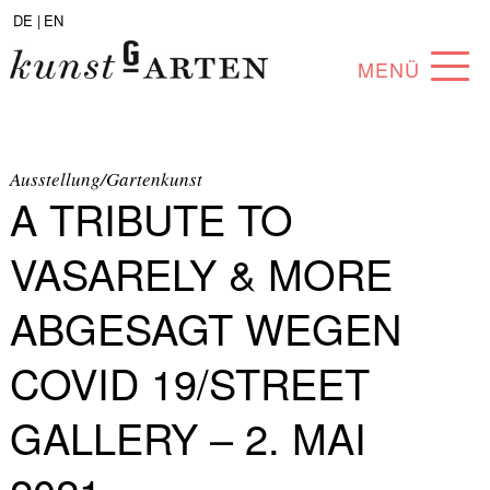
DE |
EN
MENÜ
PROGRAMM
ABOUT
Ausstellung/Gartenkunst
A TRIBUTE TO
SAMMLUNG
VASARELY & MORE
KÜNSTLER*INNEN
ABGESAGT WEGEN
PARTNER*INNEN
COVID 19/STREET
ANGEBOTE
GALLERY – 2. MAI