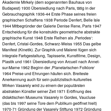
Akademie Mirkely (dem sogenannten Bauhaus von
Budapest) 1930 Übersiedlung nach Paris, tätig in der
Gebrauchsgraphik 1936-44 Erste Phase seines freien
graphischen Schaffens 1938 Periode Denfert, Belle Isle
1944 Mitbegründer der Galerie Denise Rene, Paris 1947
Entscheidung für die konstruktiv geometrische abstrakte
graphische Kunst 1948 Erste Reihen als ‚Periodes‘:
Denfert, Cristal-Gordes, Schwarz-Weiss 1955 Das gelbe
Manifest (Kinetik). Zur Graphik und Malerei fügen sich
integrale Farbgestaltung, Tapisserie, Kunstfilme, Design,
Plastik und 1961 Übersiedlung von Arcueil nach Annet-
sur-Marne 1962 Beginn der ‚Planetarischen Folklore‘
1964 Preise und Ehrungen häufen sich. Breiteste
Anerkennung auch für sein publizistisch-kulturelles
Wirken Vasarely wird zu einem der populärsten
abstrakten Künstler seiner Zeit 1971 Eröffnung des
didaktischen Museums Vasarely in Gordes, Vaucluse
(das bis 1997 seine Tore dem Publikum geöffnet hielt)
1970-71 Gründung der Vasarely Stiftung 1972 Gründung