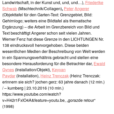
Landwirtschaft, in der Kunst und, und, und…),
Friederike
Schwab
(Mischtechnik/Collagen)
,
Peter
Angerer
(Objekttafel für den Garten-Text: Grenzgebiet, Bild:
Gehirnlogo; weiters eine Bildtafel als thematische
Ergänzung) – die Arbeit im Grenzbereich von Bild und
Text beschäftigt Angerer schon seit vielen Jahren.
Werner Fenz hat diese Grenze in den LICHTUNGEN Nr.
138 eindrucksvoll hervorgehoben. Diese beiden
wesentlichen Medien der Beschreibung von Welt werden
in ein Spannungsverhältnis gebracht und stellen eine
besondere Herausforderung für die Betrachter dar,
Ewald
Gynes
(Installation/Objekt),
Keyvan
Paydar
(Installation),
Heinz Trenczak
(Heinz Trenczak:
erinnern sie sich? jochen gerz: 63 jahre danach (12 min.)
/ – kumberg | 23.10.2016 (10 min.)
https://www.youtube.com/watch?
v=H42r1FxIO4A&feature=youtu.be,
„gorazde retour“
(1998)