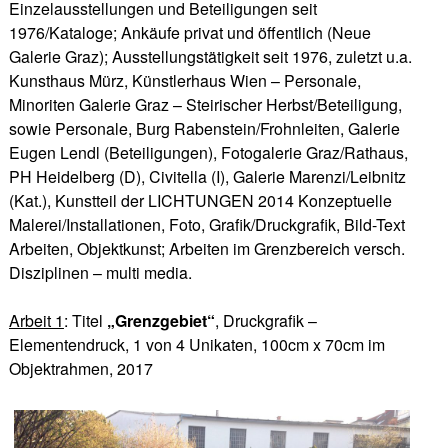
Einzelausstellungen und Beteiligungen seit
1976/Kataloge; Ankäufe privat und öffentlich (Neue
Galerie Graz); Ausstellungstätigkeit seit 1976, zuletzt u.a.
Kunsthaus Mürz, Künstlerhaus Wien – Personale,
Minoriten Galerie Graz – Steirischer Herbst/Beteiligung,
sowie Personale, Burg Rabenstein/Frohnleiten, Galerie
Eugen Lendl (Beteiligungen), Fotogalerie Graz/Rathaus,
PH Heidelberg (D), Civitella (I), Galerie Marenzi/Leibnitz
(Kat.), Kunstteil der LICHTUNGEN 2014 Konzeptuelle
Malerei/Installationen, Foto, Grafik/Druckgrafik, Bild-Text
Arbeiten, Objektkunst; Arbeiten im Grenzbereich versch.
Disziplinen – multi media.
Arbeit 1
: Titel
„Grenzgebiet“
, Druckgrafik –
Elementendruck, 1 von 4 Unikaten, 100cm x 70cm im
Objektrahmen, 2017