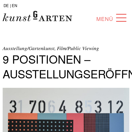
DE |
EN
MENÜ
PROGRAMM
ABOUT
Ausstellung/Gartenkunst, Film/Public Viewing
9 POSITIONEN –
SAMMLUNG
AUSSTELLUNGSERÖFF
KÜNSTLER*INNEN
PARTNER*INNEN
ANGEBOTE