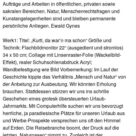
Aufträge und Arbeiten in öffentlichen, privaten sowie
sakralen Bereichen. Natur, Menschenrechtsfragen und
Kunstangelegenheiten sind und bleiben permanente
persönliche Anliegen. Ewald Gynes
Werk1: Titel: „Kurti, da war’n ma schon“ Größe und
Technik: Flachbildmonitor 22‘‘ (ausgedient und stromlos)
34 x 50 cm; Collage mit Linsenraster-Folie (Wackelbild-
Effekt), realer Schuhsohlenabdruck Acryl;
Wandbefestigung wie Bild Vorbemerkung: Im Lauf der
Geschichte kippte das Verhältnis „Mensch und Natur“ von
der Anbetung zur Ausbeutung. Wir könnten Erholung
brauchen. Stattdessen stürzen wir uns ins schrille
Geschehen eines grotesk übersteuerten Urlaub-
Jahrmarkts. Mit Computerhilfe suchen wir uns bevorzugt
herrliche, ja paradiesische Plätze für unseren Urlaub aus
und Werbe-Prospekte versprechen uns oft den Himmel
auf Erden. Die Reisebranche boomt, der Druck auf die
letzten „Naturoasen“ nimmt zu. Zugleich ist der