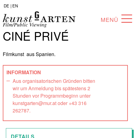
DE |
EN
MENÜ
Film/Public Viewing
CINÉ PRIVÉ
PROGRAMM
ABOUT
Filmkunst aus Spanien.
SAMMLUNG
INFORMATION
KÜNSTLER*INNEN
Aus organisatorischen Gründen bitten
wir um Anmeldung bis spätestens 2
PARTNER*INNEN
Stunden vor Programmbeginn unter
kunstgarten@mur.at oder +43 316
ANGEBOTE
262787.
DETAILS