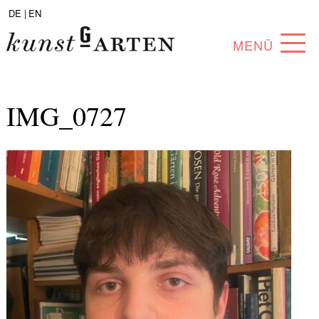
DE |
EN
MENÜ
PROGRAMM
IMG_0727
ABOUT
SAMMLUNG
KÜNSTLER*INNEN
PARTNER*INNEN
ANGEBOTE