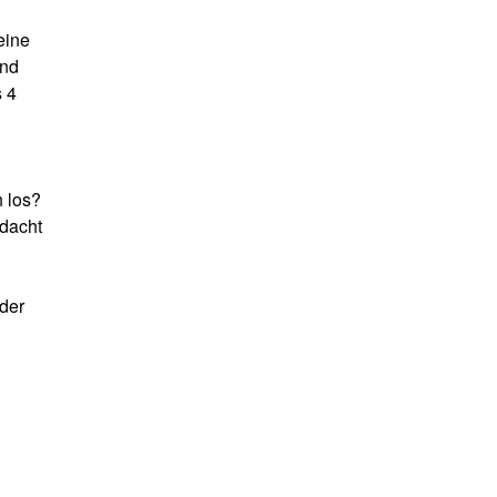
eine
and
s 4
 los?
dacht
 der
n