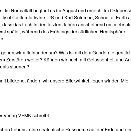
s. Im Normalfall beginnt es im August und erreicht im Oktober s
ty of California Irvine, US und Kari Solomon, School of Earth 
, dass das Loch in den letzten Jahren anscheinend um mehr al
erst später, während des Frühlings der südlichen Hemisphäre,
er.
gehen wir miteinander um? Was ist mit dem Gendern eigentlich
m Zerstören weiter? Können wir noch mit Gelassenheit und An
dnis staunen?
unft blickend, ändern wir unsere Blickwinkel, legen wir den Mief
er Verlag VFMK schreibt:
ichen Lebens, eine strategische Ressource auf der Erde und ei