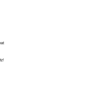
hat
tz!