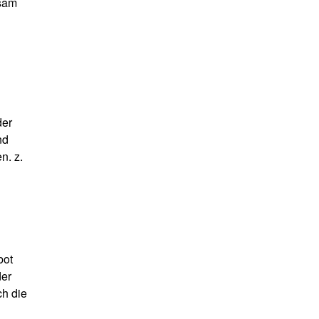
sam
der
nd
n. z.
bot
der
ch die