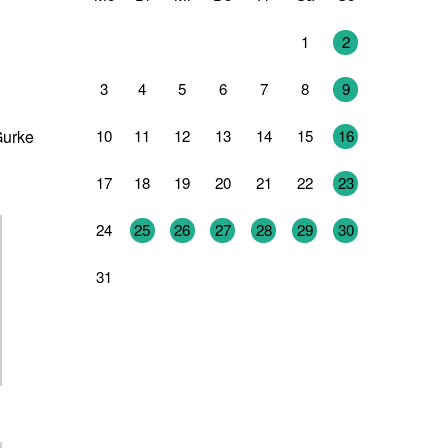
27
28
29
30
31
1
2
3
4
5
6
7
8
9
10
11
12
13
14
15
16
Gurke
17
18
19
20
21
22
23
24
25
26
27
28
29
30
31
1
2
3
4
5
6