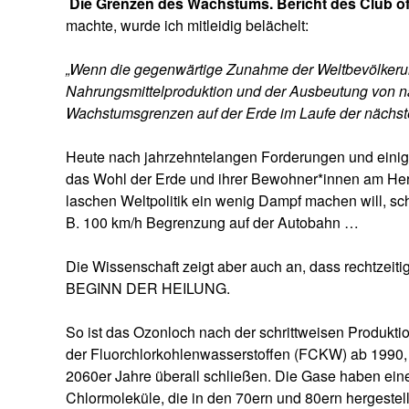
Die Grenzen des Wachstums. Bericht des Club o
machte, wurde ich mitleidig belächelt:
„Wenn die gegenwärtige Zunahme der Weltbevölkerung
Nahrungsmittelproduktion und der Ausbeutung von na
Wachstumsgrenzen auf der Erde im Laufe der nächsten
Heute nach jahrzehntelangen Forderungen und einige
das Wohl der Erde und ihrer Bewohner*innen am Herz
laschen Weltpolitik ein wenig Dampf machen will, s
B. 100 km/h Begrenzung auf der Autobahn …
Die Wissenschaft zeigt aber auch an, dass rechtzeiti
BEGINN DER HEILUNG.
So ist das Ozonloch nach der schrittweisen Produkti
der Fluorchlorkohlenwasserstoffen (FCKW) ab 1990, kl
2060er Jahre überall schließen. Die Gase haben ein
Chlormoleküle, die in den 70ern und 80ern hergestel