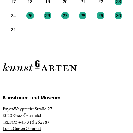
17
18
19
20
21
22
23
24
25
26
27
28
29
30
31
1
2
3
4
5
6
Kunstraum und Museum
Payer-Weyprecht Straße 27
8020 Graz,Österreich
Tel/Fax: +43 316 262787
kunstGarten@mur.at