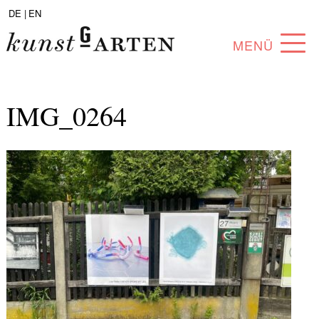
DE |
EN
MENÜ
PROGRAM
IMG_0264
ABOUT
COLLECTION
ARTISTS
PARTNERS
ANGEBOTE