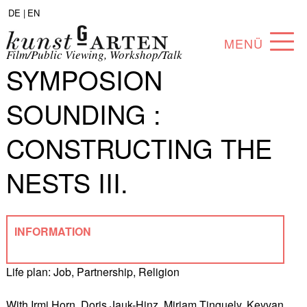
DE |
EN
MENÜ
Film/Public Viewing, Workshop/Talk
SYMPOSION
PROGRAM
SOUNDING :
ABOUT
CONSTRUCTING THE
COLLECTION
NESTS III.
ARTISTS
PARTNERS
INFORMATION
ANGEBOTE
Life plan: Job, Partnership, Religion
With Irmi Horn, Doris Jauk-Hinz, Miriam Tinguely, Keyvan