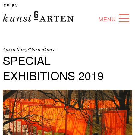
DE |
EN
MENÜ
PROGRAM
ABOUT
Ausstellung/Gartenkunst
SPECIAL
COLLECTION
EXHIBITIONS 2019
ARTISTS
PARTNERS
ANGEBOTE