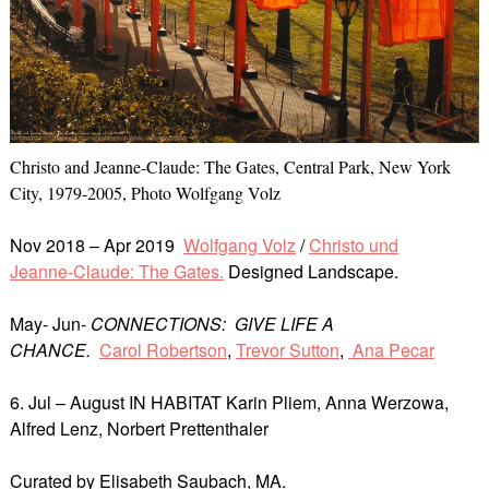
Christo and Jeanne-Claude: The Gates, Central Park, New York
City, 1979-2005, Photo Wolfgang Volz
Nov 2018 – Apr 2019
Wolfgang Volz
/
Christo und
Jeanne-Claude: The Gates.
Designed Landscape.
May- Jun-
CONNECTIONS: GIVE LIFE A
CHANCE
.
Carol Robertson
,
Trevor Sutton
,
Ana Pecar
6. Jul – August IN HABITAT Karin Pliem, Anna Werzowa,
Alfred Lenz, Norbert Prettenthaler
Curated by Elisabeth Saubach, MA.