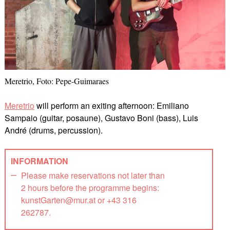
Meretrio, Foto: Pepe-Guimaraes
Meretrio
will perform an exiting afternoon: Emiliano
Sampaio (guitar, posaune), Gustavo Boni (bass), Luis
André (drums, percussion).
INFORMATION
Please make reservations not later than
2 hours before the programme begins:
kunstGarten@mur.at or +43 316
262787.