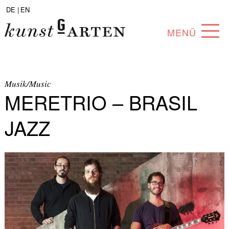
DE |
EN
MENÜ
PROGRAM
ABOUT
Musik/Music
MERETRIO – BRASIL
COLLECTION
JAZZ
ARTISTS
PARTNERS
ANGEBOTE