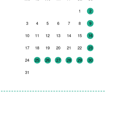
27
28
29
30
31
1
2
3
4
5
6
7
8
9
10
11
12
13
14
15
16
17
18
19
20
21
22
23
24
25
26
27
28
29
30
31
1
2
3
4
5
6