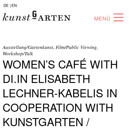
DE |
EN
MENÜ
PROGRAM
ABOUT
Ausstellung/Gartenkunst, Film/Public Viewing,
Workshop/Talk
WOMEN’S CAFÉ WITH
COLLECTION
ARTISTS
DI.IN ELISABETH
PARTNERS
LECHNER-KABELIS IN
ANGEBOTE
COOPERATION WITH
KUNSTGARTEN /