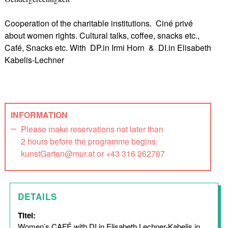
Cooperation of the charitable institutions. Ciné privé
about women rights. Cultural talks, coffee, snacks etc.,
Café, Snacks etc. With DP.in Irmi Horn & DI.in Elisabeth
Kabelis-Lechner
INFORMATION
Please make reservations not later than
2 hours before the programme begins:
kunstGarten@mur.at or +43 316 262787
DETAILS
Titel:
Women’s CAFÉ with DI.in Elisabeth Lechner-Kabelis in