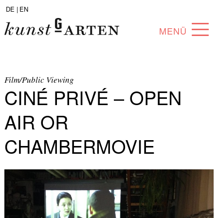
DE |
EN
MENÜ
PROGRAM
ABOUT
Film/Public Viewing
CINÉ PRIVÉ – OPEN
COLLECTION
AIR OR
ARTISTS
CHAMBERMOVIE
PARTNERS
ANGEBOTE