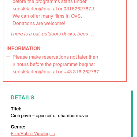
before the programms starts under
kunstGarten@mur.at
or 0316262787
!)
.
We can offer many films in OVS.
Donations are welcome!
There is a cat, outdoors ducks, bees …
INFORMATION
Please make reservations not later than
2 hours before the programme begins:
kunstGarten@mur.at or +43 316 262787
DETAILS
Titel:
Ciné privé – open air or chambermovie
Genre:
Film/Public Viewing