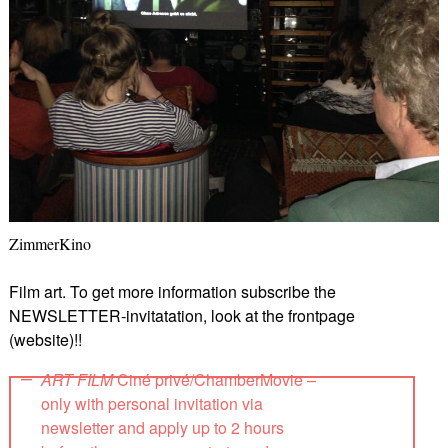
ZimmerKino
Film art. To get more information subscribe the
NEWSLETTER-invitatation, look at the frontpage
(website)!!
ART FILM
Ciné privé/ChamberMovie –
only with personal invitation via
newsletter and apply up to 2 hours