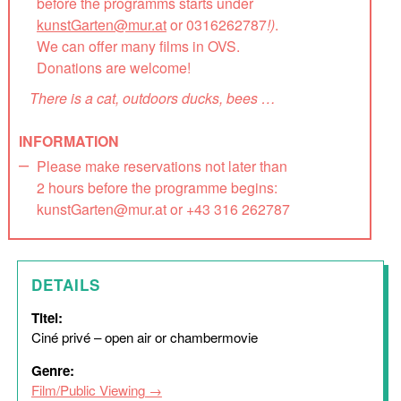
before the programms starts under
kunstGarten@mur.at
or 0316262787
!)
.
We can offer many films in OVS.
Donations are welcome!
There is a cat, outdoors ducks, bees …
INFORMATION
Please make reservations not later than
2 hours before the programme begins:
kunstGarten@mur.at or +43 316 262787
DETAILS
Titel:
Ciné privé – open air or chambermovie
Genre:
Film/Public Viewing