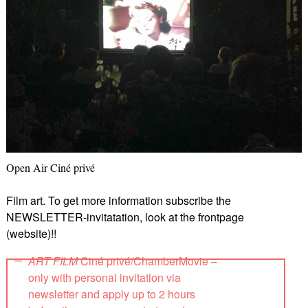
Open Air Ciné privé
Film art. To get more information subscribe the
NEWSLETTER-invitatation, look at the frontpage
(website)!!
ART FILM
Ciné privé/ChamberMovie –
only with personal invitation via
newsletter and apply up to 2 hours