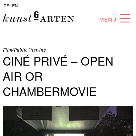
DE |
EN
MENÜ
PROGRAM
ABOUT
Film/Public Viewing
CINÉ PRIVÉ – OPEN
COLLECTION
AIR OR
ARTISTS
CHAMBERMOVIE
PARTNERS
ANGEBOTE